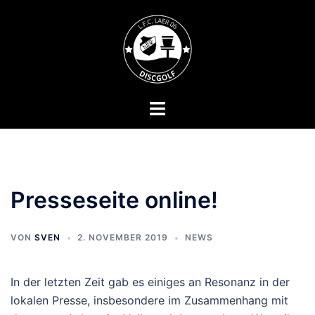
Zum
Inhalt
springen
Menü
umschalten
Presseseite online!
VON
SVEN
2. NOVEMBER 2019
NEWS
In der letzten Zeit gab es einiges an Resonanz in der
lokalen Presse, insbesondere im Zusammenhang mit